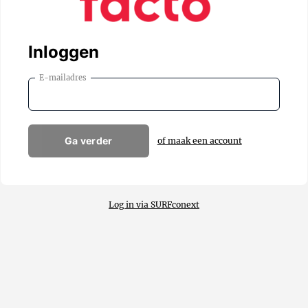
Inloggen
E-mailadres
Ga verder
of maak een account
Log in via SURFconext