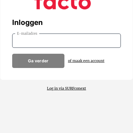
Inloggen
E-mailadres
Ga verder
of maak een account
Log in via SURFconext