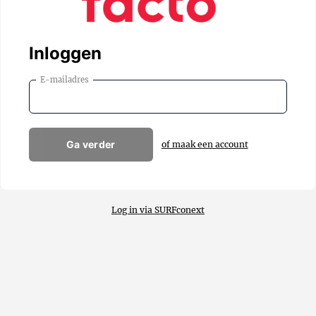
Inloggen
E-mailadres
Ga verder
of maak een account
Log in via SURFconext