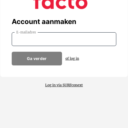
Account aanmaken
E-mailadres
Ga verder
of log in
Log in via SURFconext