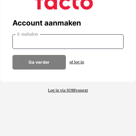
Account aanmaken
E-mailadres
Ga verder
of log in
Log in via SURFconext