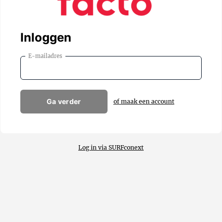
Inloggen
E-mailadres
Ga verder
of maak een account
Log in via SURFconext