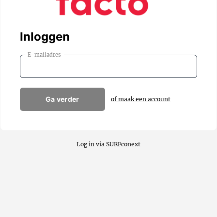
Inloggen
E-mailadres
Ga verder
of maak een account
Log in via SURFconext