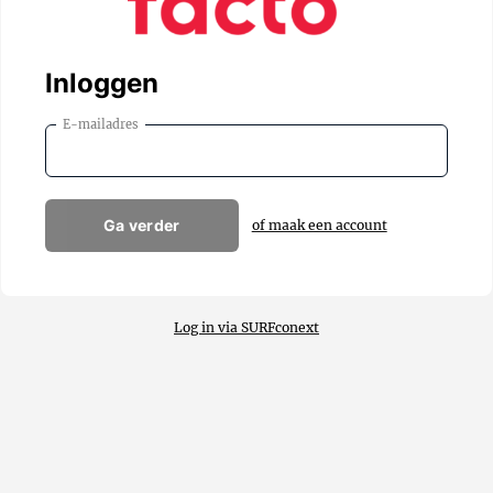
Inloggen
E-mailadres
Ga verder
of maak een account
Log in via SURFconext