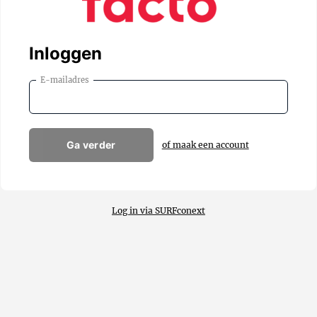
Inloggen
E-mailadres
Ga verder
of maak een account
Log in via SURFconext