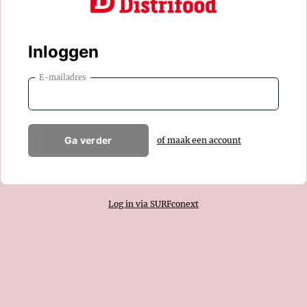
Inloggen
E-mailadres
Ga verder
of maak een account
Log in via SURFconext