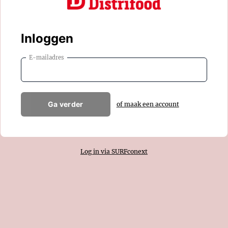
Inloggen
E-mailadres
Ga verder
of maak een account
Log in via SURFconext