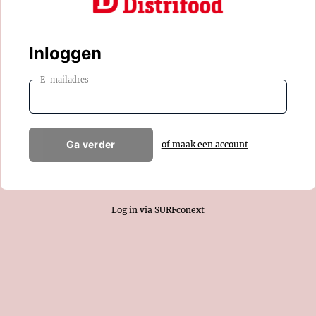
Inloggen
E-mailadres
Ga verder
of maak een account
Log in via SURFconext