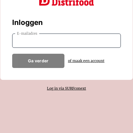
Inloggen
E-mailadres
Ga verder
of maak een account
Log in via SURFconext