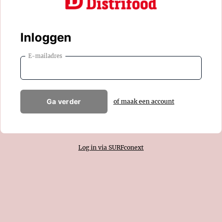
Inloggen
E-mailadres
Ga verder
of maak een account
Log in via SURFconext