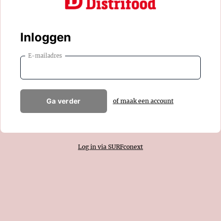
Inloggen
E-mailadres
Ga verder
of maak een account
Log in via SURFconext