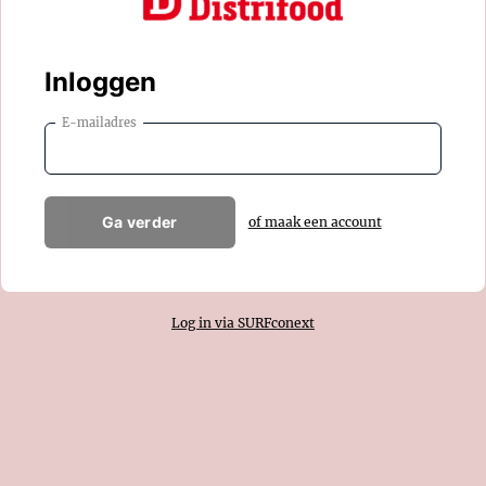
Inloggen
E-mailadres
Ga verder
of maak een account
Log in via SURFconext