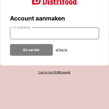
Account aanmaken
E-mailadres
Ga verder
of log in
Log in via SURFconext