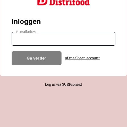
Inloggen
E-mailadres
Ga verder
of maak een account
Log in via SURFconext