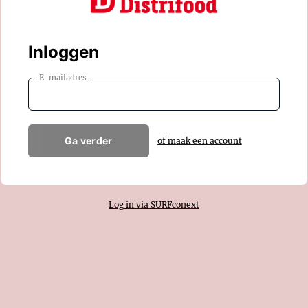
Inloggen
E-mailadres
Ga verder
of maak een account
Log in via SURFconext