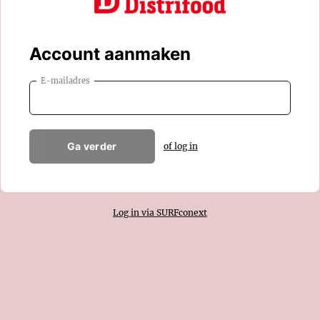
Account aanmaken
E-mailadres
Ga verder
of log in
Log in via SURFconext