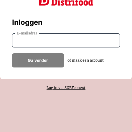
Inloggen
E-mailadres
Ga verder
of maak een account
Log in via SURFconext