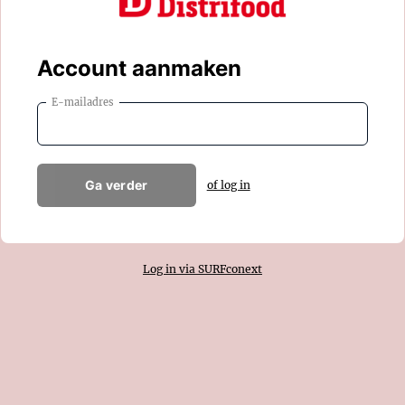
Account aanmaken
E-mailadres
Ga verder
of log in
Log in via SURFconext