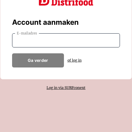
Account aanmaken
E-mailadres
Ga verder
of log in
Log in via SURFconext