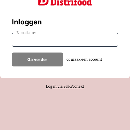
Inloggen
E-mailadres
Ga verder
of maak een account
Log in via SURFconext