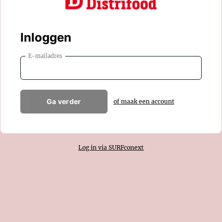
Inloggen
E-mailadres
Ga verder
of maak een account
Log in via SURFconext