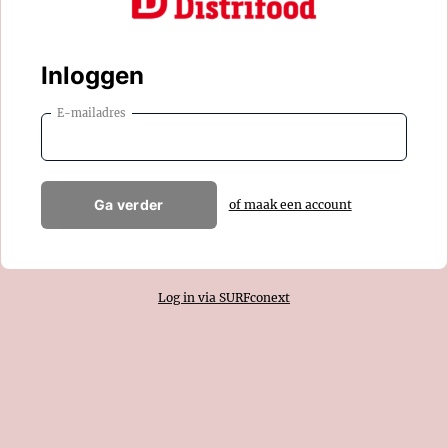
Inloggen
E-mailadres
Ga verder
of maak een account
Log in via SURFconext