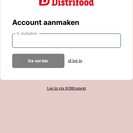
Account aanmaken
E-mailadres
Ga verder
of log in
Log in via SURFconext