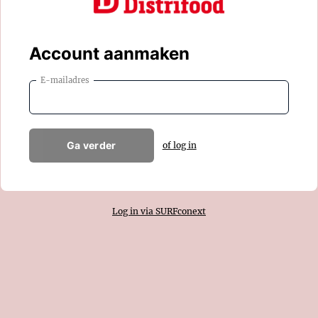
Account aanmaken
E-mailadres
Ga verder
of log in
Log in via SURFconext