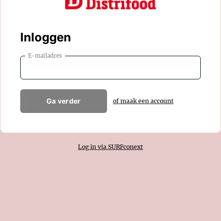
Inloggen
E-mailadres
Ga verder
of maak een account
Log in via SURFconext