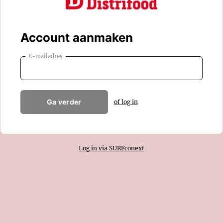
Account aanmaken
E-mailadres
Ga verder
of log in
Log in via SURFconext