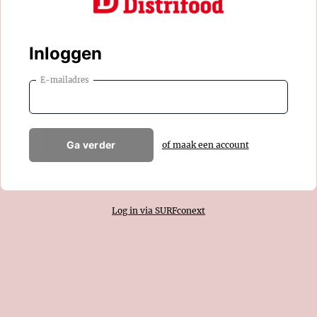
Inloggen
E-mailadres
Ga verder
of maak een account
Log in via SURFconext