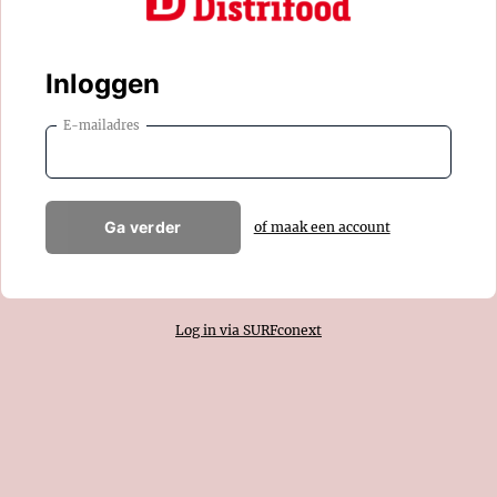
Inloggen
E-mailadres
Ga verder
of maak een account
Log in via SURFconext