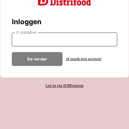
Inloggen
E-mailadres
Ga verder
of maak een account
Log in via SURFconext