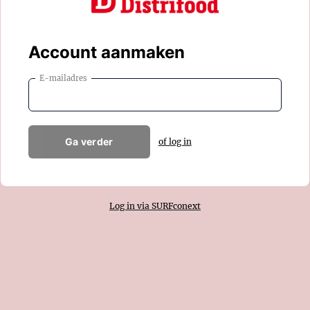
Account aanmaken
E-mailadres
Ga verder
of log in
Log in via SURFconext