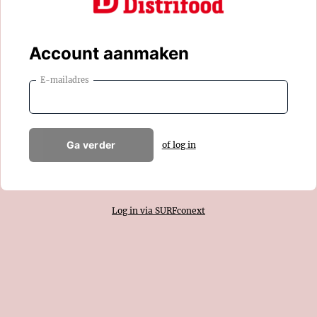
Account aanmaken
E-mailadres
Ga verder
of log in
Log in via SURFconext