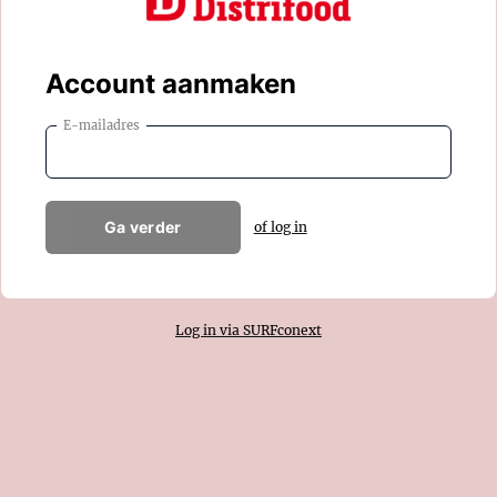
Account aanmaken
E-mailadres
Ga verder
of log in
Log in via SURFconext