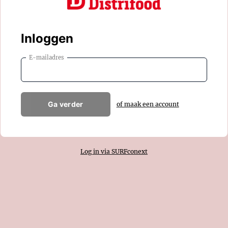
Inloggen
E-mailadres
Ga verder
of maak een account
Log in via SURFconext