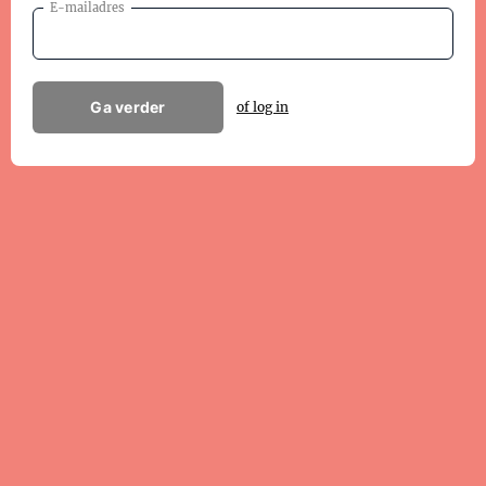
E-mailadres
Ga verder
of log in