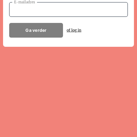
E-mailadres
Ga verder
of log in