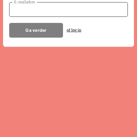
E-mailadres
Ga verder
of log in