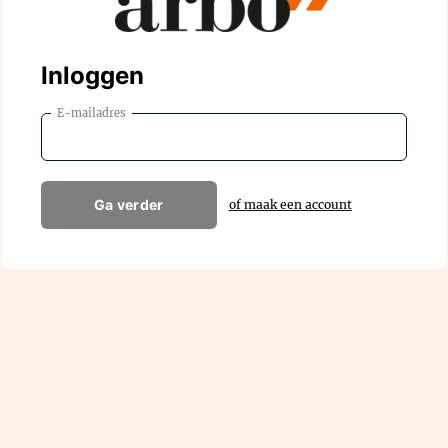
Inloggen
E-mailadres
Ga verder
of maak een account