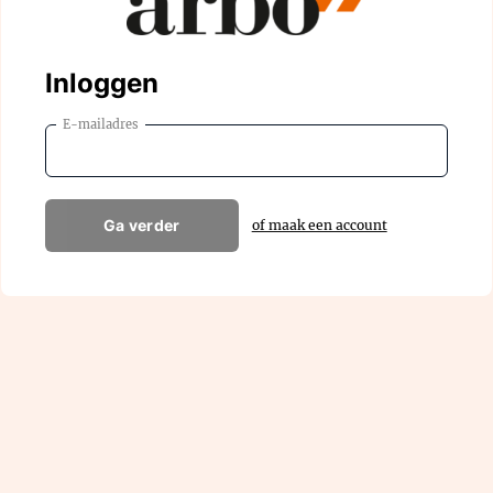
Inloggen
E-mailadres
Ga verder
of maak een account