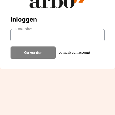
Inloggen
E-mailadres
Ga verder
of maak een account