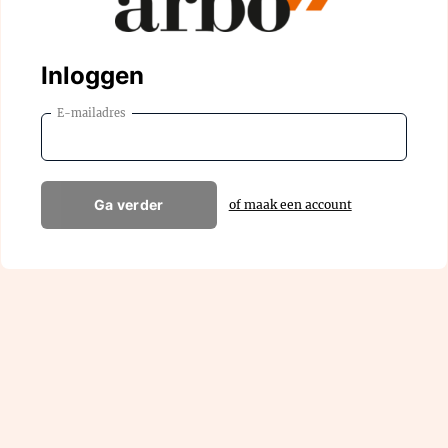
Inloggen
E-mailadres
Ga verder
of maak een account