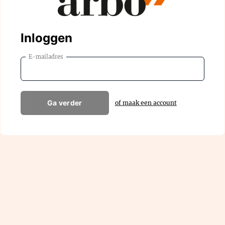
Inloggen
E-mailadres
Ga verder
of maak een account