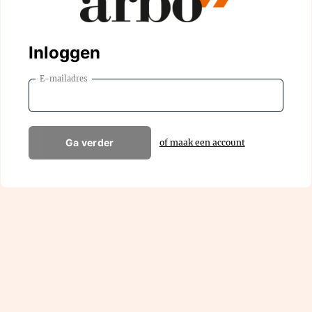
Inloggen
E-mailadres
Ga verder
of maak een account