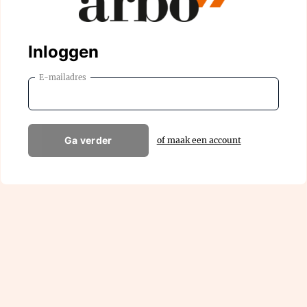
Inloggen
E-mailadres
Ga verder
of maak een account