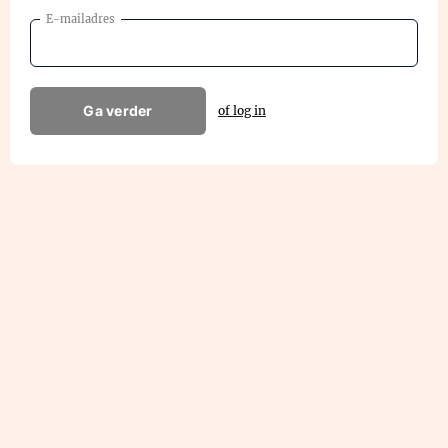
E-mailadres
Ga verder
of log in