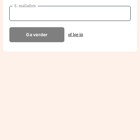
E-mailadres
Ga verder
of log in