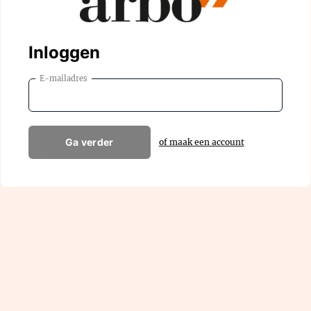
Inloggen
E-mailadres
Ga verder
of maak een account